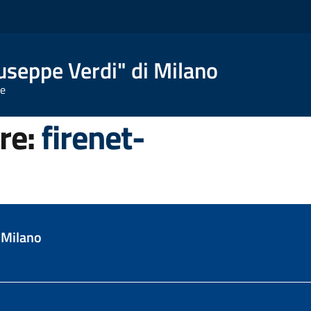
useppe Verdi" di Milano
te
ore:
firenet-
 Milano